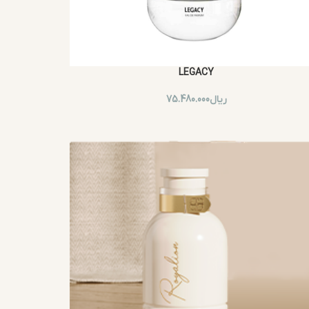
LEGACY
ریال
75.480.000