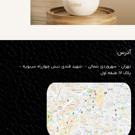
آدرس:
تهران – سهروردی شمالی – -شهید قندی نبش چهارراه سیبویه –
پلاک 17 طبقه اول