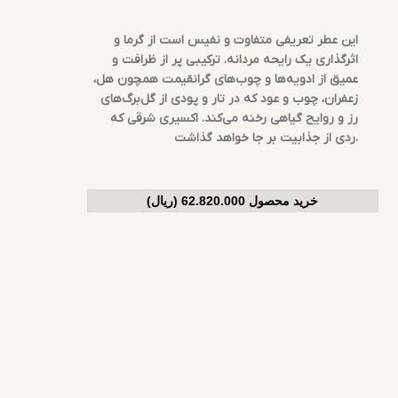
این عطر تعریفی متفاوت و نفیس است از گرما و
اثرگذاری یک رایحه مردانه. ترکیبی پر از ظرافت و
عمیق از ادویه‌ها و چوب‌های گرانقیمت همچون هل،
زعفران، چوب و عود که در تار و پودی از گل‌برگ‌های
رز و روایح گیاهی رخنه می‌کند. اکسیری شرقی که
ردی از جذابیت بر جا خواهد گذاشت.
خرید محصول 62.820.000 (ریال)