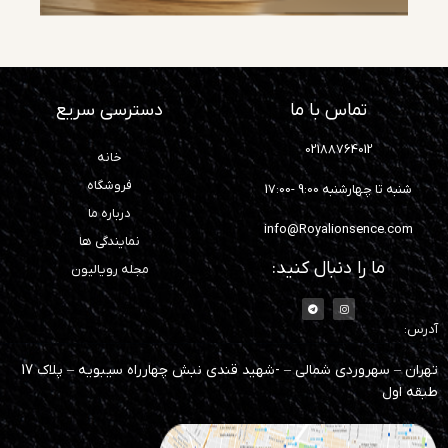
تماس با ما
دسترسی سریع
02188764012
خانه
فروشگاه
شنبه تا چهارشنبه 9:00 -17:00
درباره ما
info@Royalionsence.com
نمایندگی ها
ما را دنبال کنید:
مجله رویالیون
آدرس:
تهران – سهروردی شمالی – -شهید قندی نبش چهارراه سیبویه – پلاک 17
طبقه اول